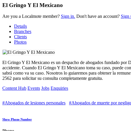
El Gringo Y El Mexicano
Are you a Localmote member?
Sign in.
Don't have an account?
Sign 
Details
Branches
Clients
Photos
El Gringo Y El Mexicano es un despacho de abogados fundado por Dani
accidente. Cuando El Gringo Y El Mexicano toma su caso, puede conta
sabrá como va su caso. Nosotros lo guiaremos para obtener la remun
2562 para solicitar su consulta completamente gratuita.
Content Hub
Events
Jobs
Enquiries
#Abogados de lesiones personales
#Abogados de muerte por neglig
Show Phone Number
Phone