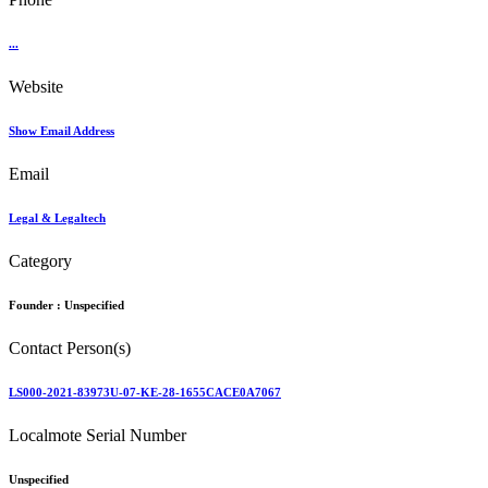
...
Website
Show Email Address
Email
Legal & Legaltech
Category
Founder :
Unspecified
Contact Person(s)
LS000-2021-83973U-07-KE-28-1655CACE0A7067
Localmote Serial Number
Unspecified