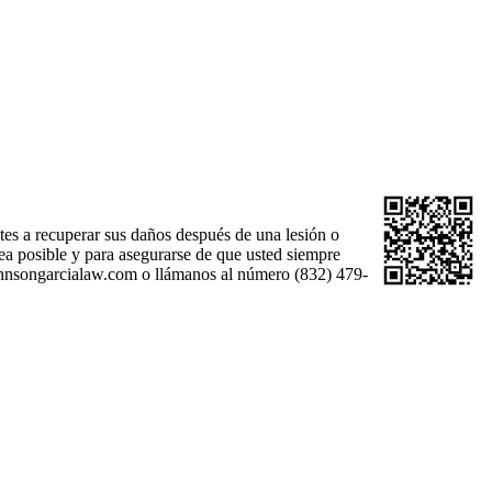
es a recuperar sus daños después de una lesión o
a posible y para asegurarse de que usted siempre
ohnsongarcialaw.com o llámanos al número (832) 479-