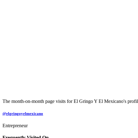
The month-on-month page visits for El Gringo Y El Mexicano's profile
@elgringoyelmexicano
Entrepreneur
Frequently Visited On